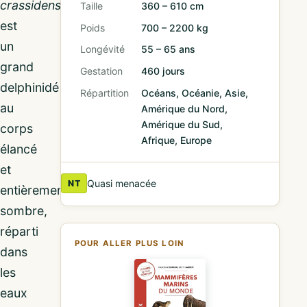
crassidens
)
Taille
360 – 610 cm
est
Poids
700 – 2200 kg
un
Longévité
55 – 65 ans
grand
Gestation
460 jours
delphinidé
Répartition
Océans, Océanie, Asie,
au
Amérique du Nord,
Amérique du Sud,
corps
Afrique, Europe
élancé
et
Quasi menacée
NT
entièrement
sombre,
réparti
POUR ALLER PLUS LOIN
dans
les
eaux