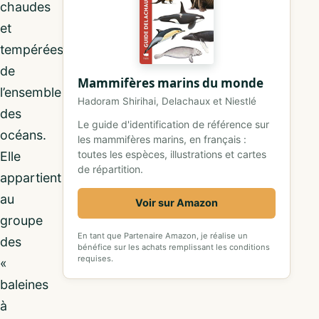
chaudes
et
tempérées
de
Mammifères marins du monde
l’ensemble
Hadoram Shirihai, Delachaux et Niestlé
des
Le guide d'identification de référence sur
océans.
les mammifères marins, en français :
toutes les espèces, illustrations et cartes
Elle
de répartition.
appartient
au
Voir sur Amazon
groupe
En tant que Partenaire Amazon, je réalise un
des
bénéfice sur les achats remplissant les conditions
requises.
«
baleines
à