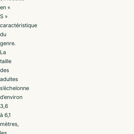
en «
S »
caractéristique
du
genre.
La
taille
des
adultes
s’échelonne
d’environ
3,6
à 6,1
mètres,
les