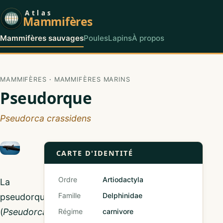
Atlas
Mammifères
Mammifères sauvages
Poules
Lapins
À propos
MAMMIFÈRES
·
MAMMIFÈRES MARINS
Pseudorque
Pseudorca crassidens
CARTE D'IDENTITÉ
Ordre
Artiodactyla
La
Famille
Delphinidae
pseudorque
(
Pseudorca
Régime
carnivore