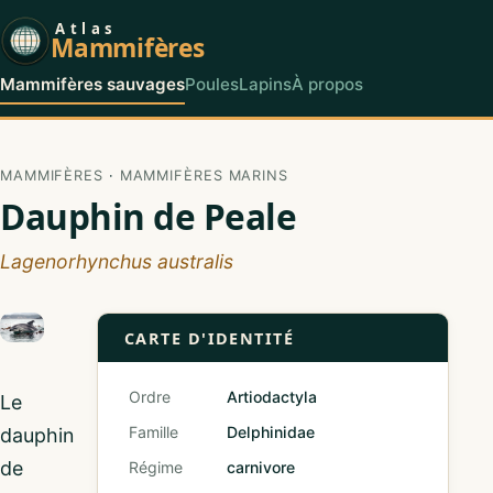
Atlas
Mammifères
Mammifères sauvages
Poules
Lapins
À propos
MAMMIFÈRES
·
MAMMIFÈRES MARINS
Dauphin de Peale
Lagenorhynchus australis
CARTE D'IDENTITÉ
Ordre
Artiodactyla
Le
Famille
Delphinidae
dauphin
de
Régime
carnivore