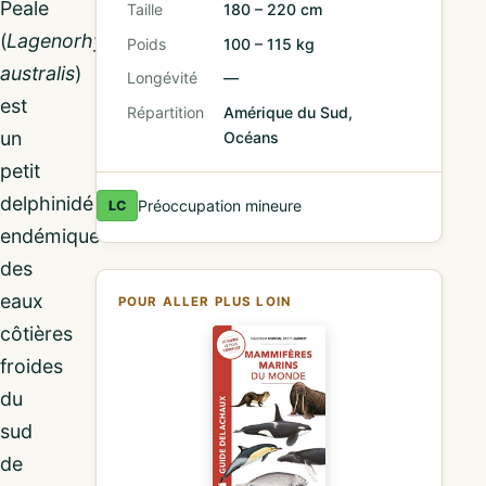
Peale
Taille
180 – 220 cm
(
Lagenorhynchus
Poids
100 – 115 kg
australis
)
Longévité
—
est
Répartition
Amérique du Sud,
un
Océans
petit
delphinidé
Préoccupation mineure
LC
endémique
des
eaux
POUR ALLER PLUS LOIN
côtières
froides
du
sud
de