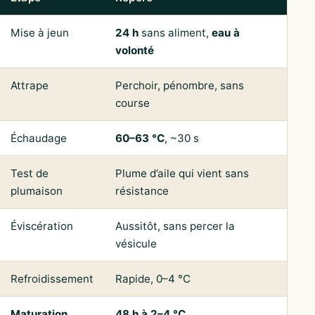
Mise à jeun
24 h
sans aliment,
eau à
volonté
Attrape
Perchoir, pénombre, sans
course
Échaudage
60–63 °C
, ~30 s
Test de
Plume d’aile qui vient sans
plumaison
résistance
Éviscération
Aussitôt, sans percer la
vésicule
Refroidissement
Rapide, 0–4 °C
Maturation
48 h à 2–4 °C