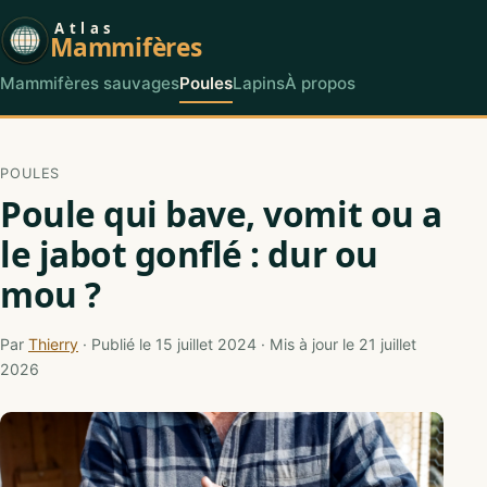
Atlas
Mammifères
Mammifères sauvages
Poules
Lapins
À propos
POULES
Poule qui bave, vomit ou a
le jabot gonflé : dur ou
mou ?
Par
Thierry
· Publié le 15 juillet 2024 · Mis à jour le 21 juillet
2026