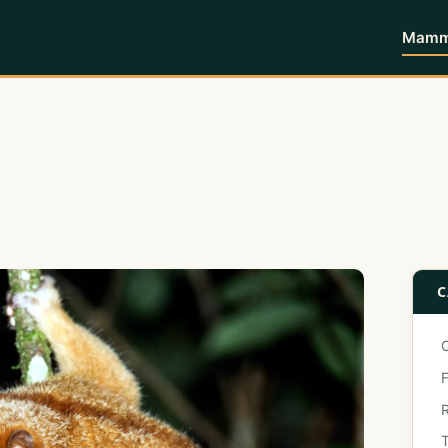
Mammi
C
F
T