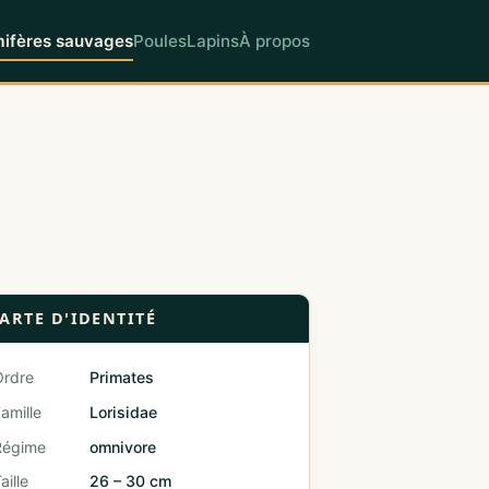
fères sauvages
Poules
Lapins
À propos
ARTE D'IDENTITÉ
Ordre
Primates
amille
Lorisidae
Régime
omnivore
aille
26 – 30 cm