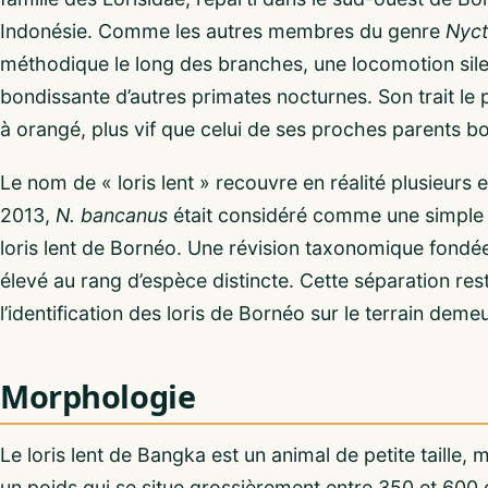
Indonésie. Comme les autres membres du genre
Nyct
méthodique le long des branches, une locomotion silen
bondissante d’autres primates nocturnes. Son trait le 
à orangé, plus vif que celui de ses proches parents b
Le nom de « loris lent » recouvre en réalité plusieur
2013,
N. bancanus
était considéré comme une simple 
loris lent de Bornéo. Une révision taxonomique fondée s
élevé au rang d’espèce distincte. Cette séparation rest
l’identification des loris de Bornéo sur le terrain deme
Morphologie
Le loris lent de Bangka est un animal de petite taille
un poids qui se situe grossièrement entre 350 et 600