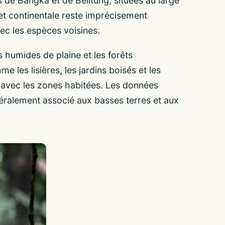
s de Bangka et de Belitung, situées au large
 et continentale reste imprécisement
ec les espèces voisines.
s humides de plaine et les forêts
e les lisières, les jardins boisés et les
t avec les zones habitées. Les données
énéralement associé aux basses terres et aux