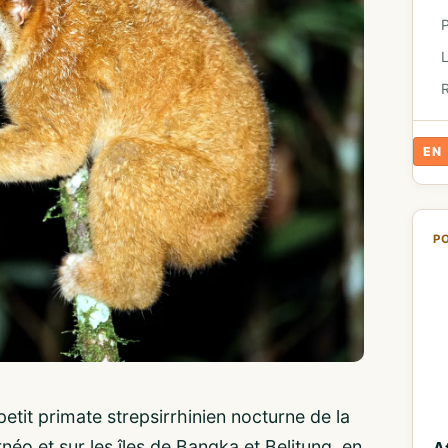
R
EN
P
 petit primate strepsirrhinien nocturne de la
néo et sur les îles de Bangka et Belitung, en