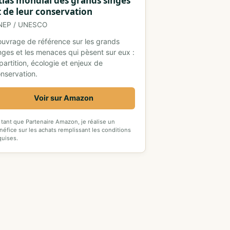
tlas mondial des grands singes
t de leur conservation
NEP / UNESCO
ouvrage de référence sur les grands
nges et les menaces qui pèsent sur eux :
partition, écologie et enjeux de
nservation.
Voir sur Amazon
 tant que Partenaire Amazon, je réalise un
néfice sur les achats remplissant les conditions
quises.