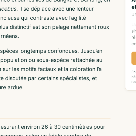
A
e
icebus
, il se déplace avec une lenteur
U
cieuse qui contraste avec l’agilité
L'
plus distinctif est son pelage nettement roux
si
ornéens.
ré
co
s espèces longtemps confondues. Jusqu’en
population ou sous-espèce rattachée au
ur les motifs faciaux et la coloration l’a
En
bé
e discutée par certains spécialistes, et
re
ure ardue.
, mesurant environ 26 à 30 centimètres pour
 grammes, selon un faible nombre de