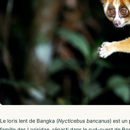
Le loris lent de Bangka (
Nycticebus bancanus
) est un
famille des Lorisidae, réparti dans le sud-ouest de Bor