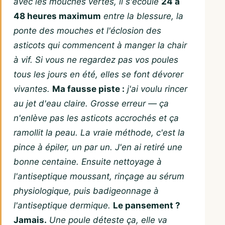
avec les mouches vertes, il s'écoule
24 à
48 heures maximum
entre la blessure, la
ponte des mouches et l'éclosion des
asticots qui commencent à manger la chair
à vif. Si vous ne regardez pas vos poules
tous les jours en été, elles se font dévorer
vivantes.
Ma fausse piste :
j'ai voulu rincer
au jet d'eau claire. Grosse erreur — ça
n'enlève pas les asticots accrochés et ça
ramollit la peau. La vraie méthode, c'est la
pince à épiler, un par un. J'en ai retiré une
bonne centaine. Ensuite nettoyage à
l'antiseptique moussant, rinçage au sérum
physiologique, puis badigeonnage à
l'antiseptique dermique.
Le pansement ?
Jamais.
Une poule déteste ça, elle va