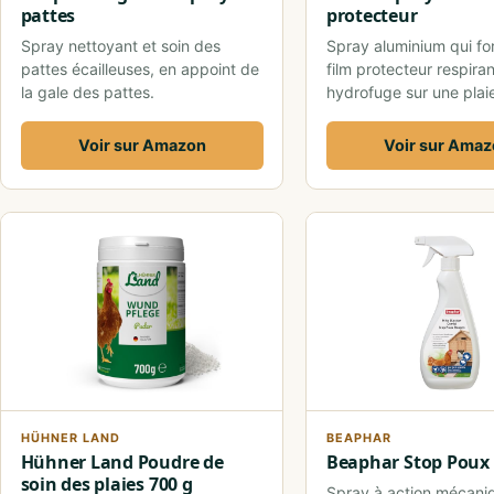
pattes
protecteur
Spray nettoyant et soin des
Spray aluminium qui f
pattes écailleuses, en appoint de
film protecteur respiran
la gale des pattes.
hydrofuge sur une plai
Voir sur Amazon
Voir sur Ama
HÜHNER LAND
BEAPHAR
Hühner Land Poudre de
Beaphar Stop Poux
soin des plaies 700 g
Spray à action mécaniq