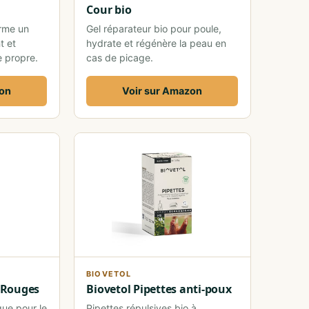
Cour bio
orme un
Gel réparateur bio pour poule,
t et
hydrate et régénère la peau en
e propre.
cas de picage.
zon
Voir sur Amazon
BIOVETOL
 Rouges
Biovetol Pipettes anti-poux
ue pour le
Pipettes répulsives bio à