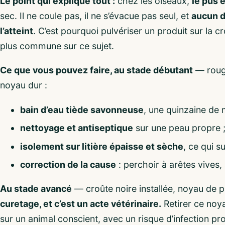
Le point qui explique tout :
chez les oiseaux,
le pus 
sec. Il ne coule pas, il ne s’évacue pas seul, et
aucun d
l’atteint
. C’est pourquoi pulvériser un produit sur la c
plus commune sur ce sujet.
Ce que vous pouvez faire, au stade débutant
— rouge
noyau dur :
bain d’eau tiède savonneuse
, une quinzaine de m
nettoyage et antiseptique
sur une peau propre 
isolement sur litière épaisse et sèche
, ce qui s
correction de la cause
: perchoir à arêtes vives, 
Au stade avancé
— croûte noire installée, noyau de
curetage, et c’est un acte vétérinaire.
Retirer ce noya
sur un animal conscient, avec un risque d’infection pro