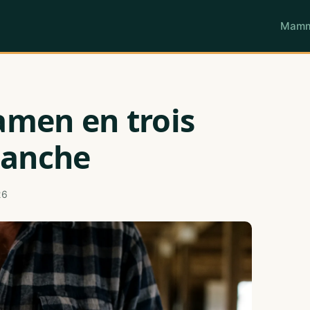
Mamm
xamen en trois
hanche
26