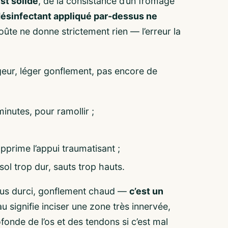
est solide
, de la consistance d’un fromage
ésinfectant appliqué par-dessus ne
roûte ne donne strictement rien — l’erreur la
ur, léger gonflement, pas encore de
inutes, pour ramollir ;
;
upprime l’appui traumatisant ;
sol trop dur, sauts trop hauts.
 pus durci, gonflement chaud —
c’est un
u signifie inciser une zone très innervée,
fonde de l’os et des tendons si c’est mal