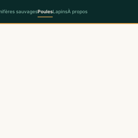
ifères sauvages
Poules
Lapins
À propos