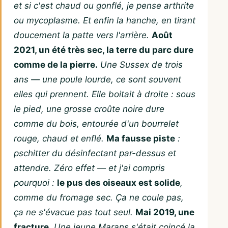
et si c'est chaud ou gonflé, je pense arthrite
ou mycoplasme. Et enfin la hanche, en tirant
doucement la patte vers l'arrière.
Août
2021, un été très sec, la terre du parc dure
comme de la pierre.
Une Sussex de trois
ans — une poule lourde, ce sont souvent
elles qui prennent. Elle boitait à droite : sous
le pied, une grosse croûte noire dure
comme du bois, entourée d'un bourrelet
rouge, chaud et enflé.
Ma fausse piste
:
pschitter du désinfectant par-dessus et
attendre. Zéro effet — et j'ai compris
pourquoi :
le pus des oiseaux est solide
,
comme du fromage sec. Ça ne coule pas,
ça ne s'évacue pas tout seul.
Mai 2019, une
fracture.
Une jeune Marans s'était coincé la