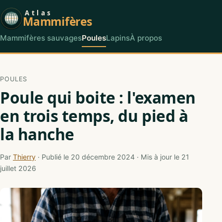
Atlas
Mammifères
Mammifères sauvages
Poules
Lapins
À propos
POULES
Poule qui boite : l'examen
en trois temps, du pied à
la hanche
Par
Thierry
· Publié le 20 décembre 2024 · Mis à jour le 21
juillet 2026