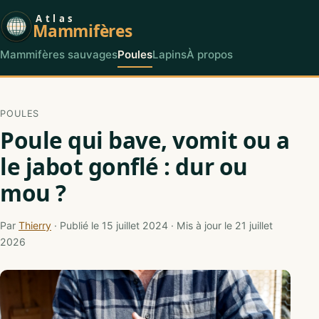
Atlas
Mammifères
Mammifères sauvages
Poules
Lapins
À propos
POULES
Poule qui bave, vomit ou a
le jabot gonflé : dur ou
mou ?
Par
Thierry
· Publié le 15 juillet 2024 · Mis à jour le 21 juillet
2026