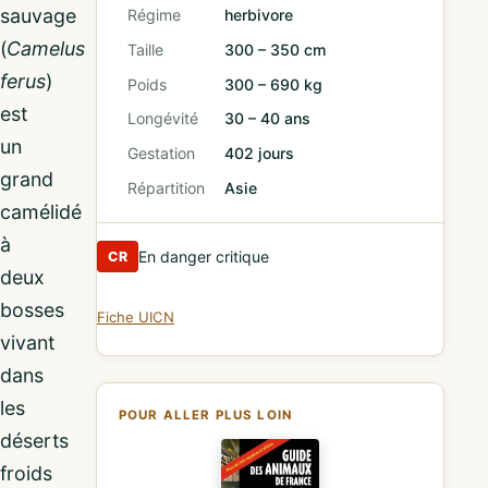
sauvage
Régime
herbivore
(
Camelus
Taille
300 – 350 cm
ferus
)
Poids
300 – 690 kg
est
Longévité
30 – 40 ans
un
Gestation
402 jours
grand
Répartition
Asie
camélidé
à
En danger critique
CR
deux
bosses
Fiche UICN
vivant
dans
les
POUR ALLER PLUS LOIN
déserts
froids