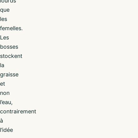
lourds
que
les
femelles.
Les
bosses
stockent
la
graisse
et
non
l’eau,
contrairement
à
l’idée