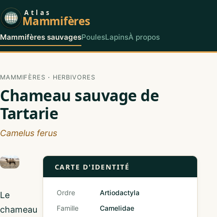
Atlas
Mammifères
Mammifères sauvages
Poules
Lapins
À propos
MAMMIFÈRES
·
HERBIVORES
Chameau sauvage de
Tartarie
Camelus ferus
CARTE D'IDENTITÉ
Ordre
Artiodactyla
Le
Famille
Camelidae
chameau