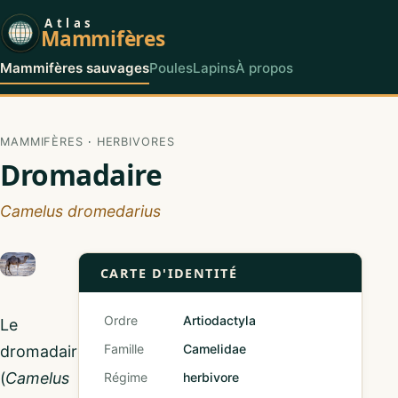
Atlas
Mammifères
Mammifères sauvages
Poules
Lapins
À propos
MAMMIFÈRES
·
HERBIVORES
Dromadaire
Camelus dromedarius
CARTE D'IDENTITÉ
Ordre
Artiodactyla
Le
Famille
Camelidae
dromadaire
(
Camelus
Régime
herbivore