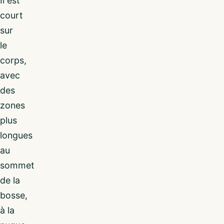
Il est
court
sur
le
corps,
avec
des
zones
plus
longues
au
sommet
de la
bosse,
à la