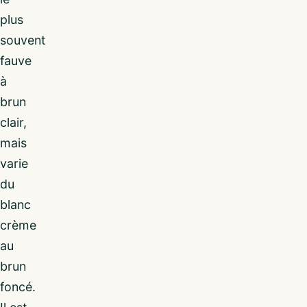
plus
souvent
fauve
à
brun
clair,
mais
varie
du
blanc
crème
au
brun
foncé.