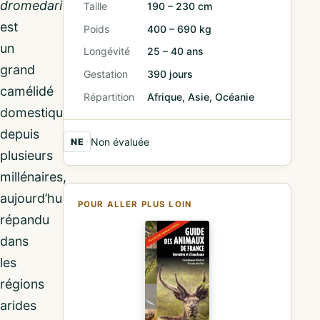
dromedarius
)
Taille
190 – 230 cm
est
Poids
400 – 690 kg
un
Longévité
25 – 40 ans
grand
Gestation
390 jours
camélidé
Répartition
Afrique, Asie, Océanie
domestiqué
depuis
Non évaluée
NE
plusieurs
millénaires,
aujourd’hui
POUR ALLER PLUS LOIN
répandu
dans
les
régions
arides