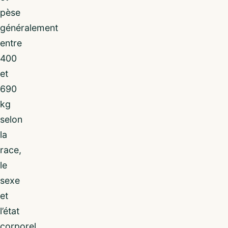
pèse
généralement
entre
400
et
690
kg
selon
la
race,
le
sexe
et
l’état
corporel.