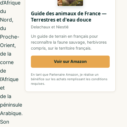
d’Afrique
du
Guide des animaux de France —
Terrestres et d'eau douce
Nord,
Delachaux et Niestlé
du
Proche-
Un guide de terrain en français pour
reconnaître la faune sauvage, herbivores
Orient,
compris, sur le territoire français.
de la
Voir sur Amazon
corne
de
En tant que Partenaire Amazon, je réalise un
l’Afrique
bénéfice sur les achats remplissant les conditions
requises.
et
de la
péninsule
Arabique.
Son