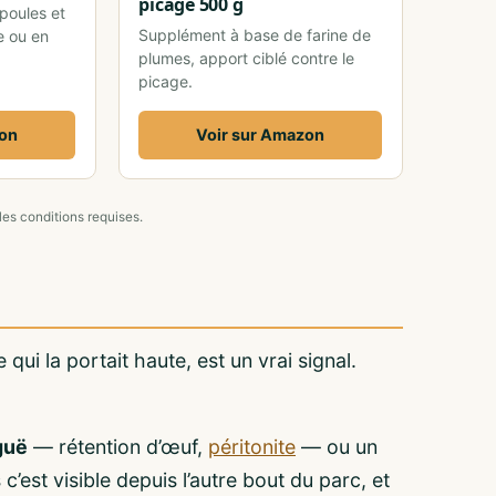
picage 500 g
poules et
Supplément à base de farine de
e ou en
plumes, apport ciblé contre le
picage.
zon
Voir sur Amazon
les conditions requises.
ui la portait haute, est un vrai signal.
guë
— rétention d’œuf,
péritonite
— ou un
c’est visible depuis l’autre bout du parc, et