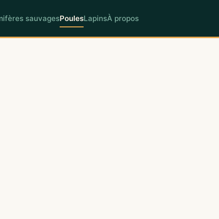
ifères sauvages
Poules
Lapins
À propos