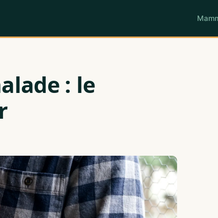
Mamm
lade : le
r