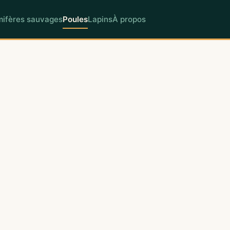
ifères sauvages
Poules
Lapins
À propos