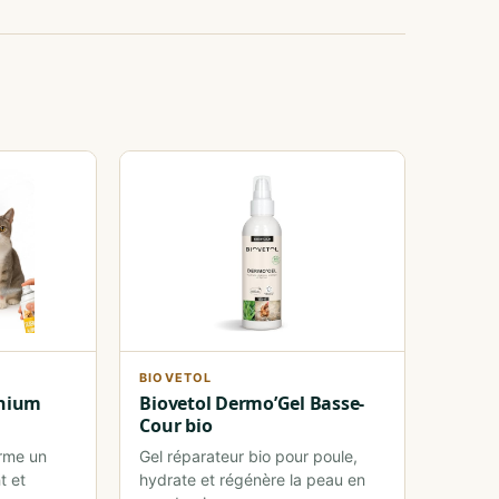
BIOVETOL
nium
Biovetol Dermo’Gel Basse-
Cour bio
orme un
Gel réparateur bio pour poule,
t et
hydrate et régénère la peau en