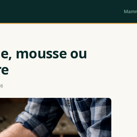
Mamm
le, mousse ou
re
26