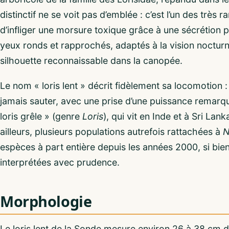
distinctif ne se voit pas d’emblée : c’est l’un des tr
d’infliger une morsure toxique grâce à une sécrétion 
yeux ronds et rapprochés, adaptés à la vision nocturn
silhouette reconnaissable dans la canopée.
Le nom « loris lent » décrit fidèlement sa locomotion 
jamais sauter, avec une prise d’une puissance remarqua
loris grêle » (genre
Loris
), qui vit en Inde et à Sri Lan
ailleurs, plusieurs populations autrefois rattachées à
N
espèces à part entière depuis les années 2000, si bie
interprétées avec prudence.
Morphologie
Le loris lent de la Sonde mesure environ 26 à 38 cm 