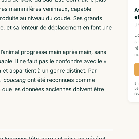
ès rares mammifères venimeux, capable
A
e
produite au niveau du coude. Ses grands
U
e, et sa lenteur de déplacement en font une
L'
si
ré
: l’animal progresse main après main, sans
co
ble. Il ne faut pas le confondre avec le «
ka et appartient à un genre distinct. Par
. coucang
ont été reconnues comme
En
n que les données anciennes doivent être
bé
re
de longueur tête-corps et pèse en général