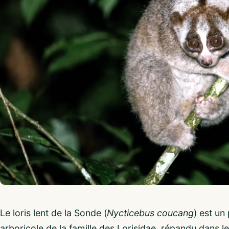
Le loris lent de la Sonde (
Nycticebus coucang
) est un
arboricole de la famille des Lorisidae, répandu dans le 