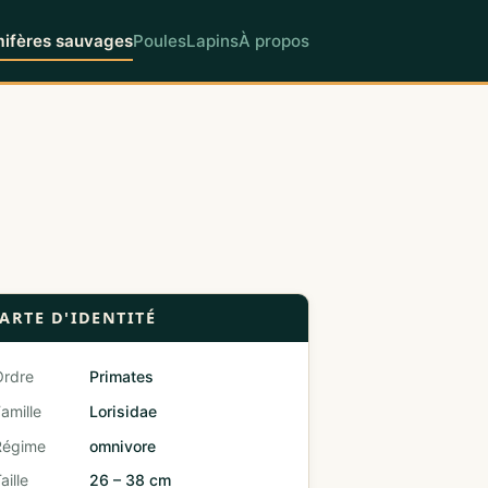
fères sauvages
Poules
Lapins
À propos
ARTE D'IDENTITÉ
Ordre
Primates
amille
Lorisidae
Régime
omnivore
aille
26 – 38 cm