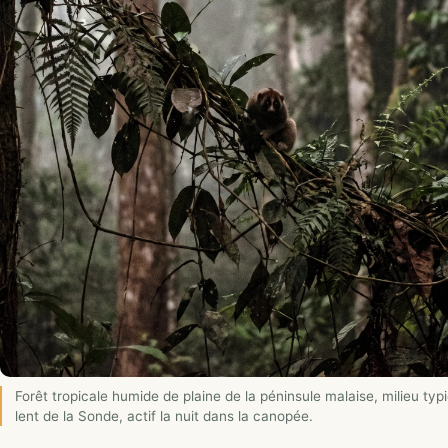
Forêt tropicale humide de plaine de la péninsule malaise, milieu typi
lent de la Sonde, actif la nuit dans la canopée.