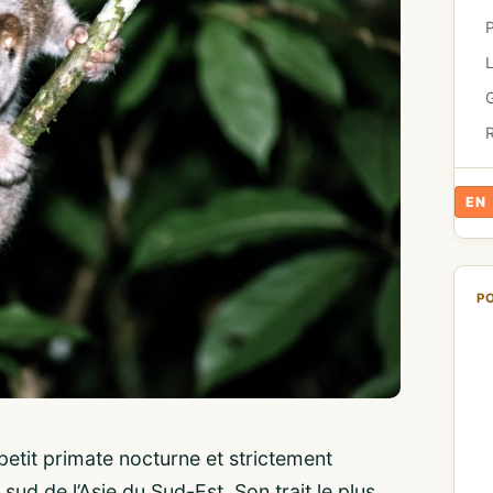
G
R
EN
P
 petit primate nocturne et strictement
sud de l’Asie du Sud-Est. Son trait le plus