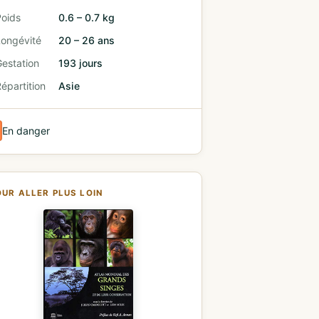
Poids
0.6 – 0.7 kg
Longévité
20 – 26 ans
estation
193 jours
épartition
Asie
En danger
OUR ALLER PLUS LOIN