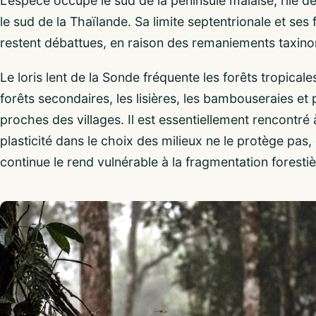
L’espèce occupe le sud de la péninsule malaise, l’île de
le sud de la Thaïlande. Sa limite septentrionale et se
restent débattues, en raison des remaniements taxin
Le loris lent de la Sonde fréquente les forêts tropical
forêts secondaires, les lisières, les bambouseraies et 
proches des villages. Il est essentiellement rencontré 
plasticité dans le choix des milieux ne le protège pa
continue le rend vulnérable à la fragmentation forestiè