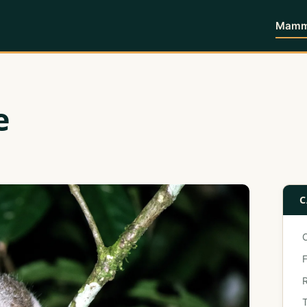
Mammi
e
C
F
T