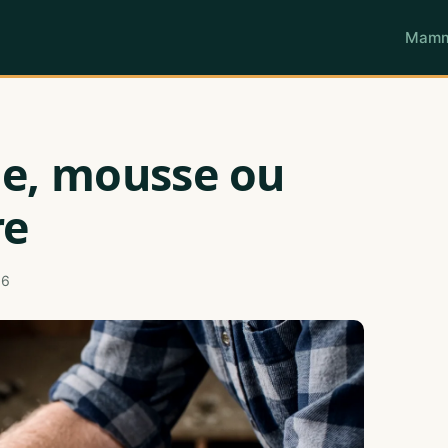
Mamm
le, mousse ou
re
26