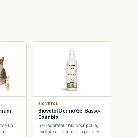
BIOVETOL
nium
Biovetol Dermo’Gel Basse-
Cour bio
orme un
Gel réparateur bio pour poule,
t et
hydrate et régénère la peau en