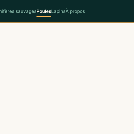
ifères sauvages
Poules
Lapins
À propos