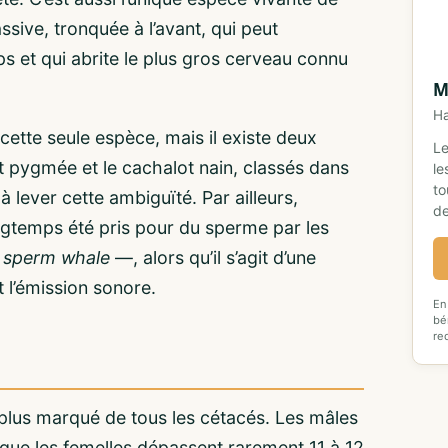
sive, tronquée à l’avant, qui peut
ps et qui abrite le plus gros cerveau connu
M
Ha
ette seule espèce, mais il existe deux
Le
ot pygmée et le cachalot nain, classés dans
le
to
t à lever cette ambiguïté. Par ailleurs,
de
ongtemps été pris pour du sperme par les
s
sperm whale
—, alors qu’il s’agit d’une
t l’émission sonore.
En
bé
re
plus marqué de tous les cétacés. Les mâles
 que les femelles dépassent rarement 11 à 12