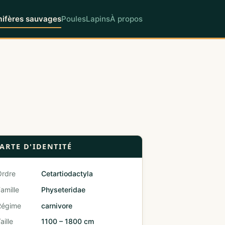
fères sauvages
Poules
Lapins
À propos
ARTE D'IDENTITÉ
Ordre
Cetartiodactyla
amille
Physeteridae
Régime
carnivore
aille
1100 – 1800 cm