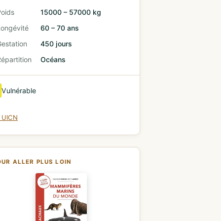
Poids
15000 – 57000 kg
Longévité
60 – 70 ans
estation
450 jours
épartition
Océans
Vulnérable
e UICN
OUR ALLER PLUS LOIN