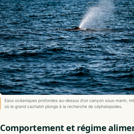
Eaux océaniques profondes au-dessus d'un canyon sous-marin, mil
où le grand cachalot plonge à la recherche de céphalopodes.
Comportement et régime alimen