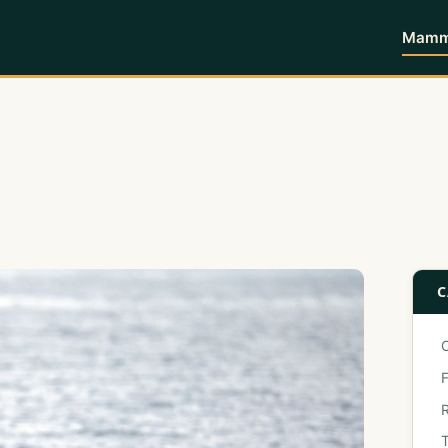
Mammi
C
F
T