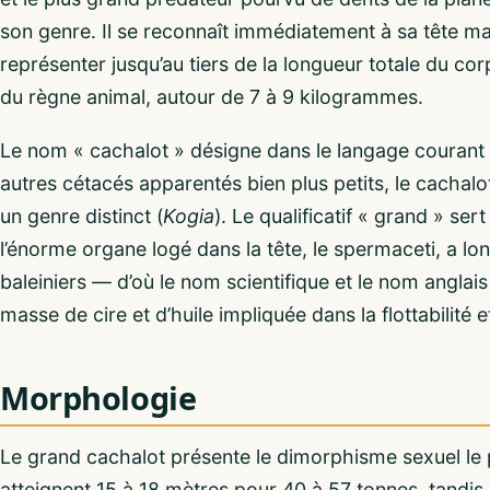
son genre. Il se reconnaît immédiatement à sa tête mas
représenter jusqu’au tiers de la longueur totale du cor
du règne animal, autour de 7 à 9 kilogrammes.
Le nom « cachalot » désigne dans le langage courant c
autres cétacés apparentés bien plus petits, le cachal
un genre distinct (
Kogia
). Le qualificatif « grand » ser
l’énorme organe logé dans la tête, le spermaceti, a l
baleiniers — d’où le nom scientifique et le nom anglai
masse de cire et d’huile impliquée dans la flottabilité e
Morphologie
Le grand cachalot présente le dimorphisme sexuel le 
atteignent 15 à 18 mètres pour 40 à 57 tonnes, tandis