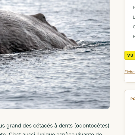
G
R
VU
Fich
P
plus grand des cétacés à dents (odontocètes)
te. C’est aussi l’unique espèce vivante de