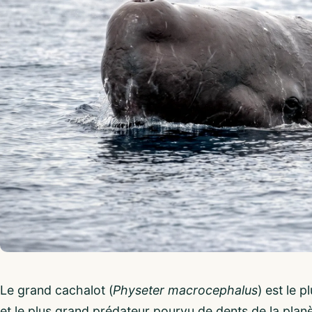
Le grand cachalot (
Physeter macrocephalus
) est le 
et le plus grand prédateur pourvu de dents de la planè