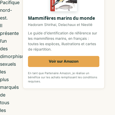
Pacifique
nord-
est.
Mammifères marins du monde
Hadoram Shirihai, Delachaux et Niestlé
Il
présente
Le guide d'identification de référence sur
les mammifères marins, en français :
l’un
toutes les espèces, illustrations et cartes
des
de répartition.
dimorphismes
Voir sur Amazon
sexuels
les
En tant que Partenaire Amazon, je réalise un
bénéfice sur les achats remplissant les conditions
plus
requises.
marqués
de
tous
les