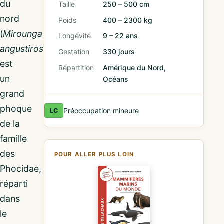
du
Taille
250 – 500 cm
nord
Poids
400 – 2300 kg
(
Mirounga
Longévité
9 – 22 ans
angustirostris
)
Gestation
330 jours
est
Répartition
Amérique du Nord,
un
Océans
grand
phoque
Préoccupation mineure
LC
de la
famille
des
POUR ALLER PLUS LOIN
Phocidae,
réparti
dans
le