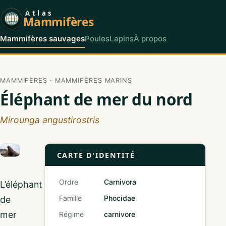
Atlas
Mammifères
Mammifères sauvages
Poules
Lapins
À propos
MAMMIFÈRES
·
MAMMIFÈRES MARINS
Éléphant de mer du nord
Mirounga angustirostris
CARTE D'IDENTITÉ
Ordre
Carnivora
L’éléphant
Famille
Phocidae
de
mer
Régime
carnivore