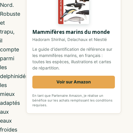
Nord.
Robuste
et
trapu,
Mammifères marins du monde
Hadoram Shirihai, Delachaux et Niestlé
il
compte
Le guide d'identification de référence sur
les mammifères marins, en français :
parmi
toutes les espèces, illustrations et cartes
les
de répartition.
delphinidés
Voir sur Amazon
les
mieux
En tant que Partenaire Amazon, je réalise un
bénéfice sur les achats remplissant les conditions
adaptés
requises.
aux
eaux
froides