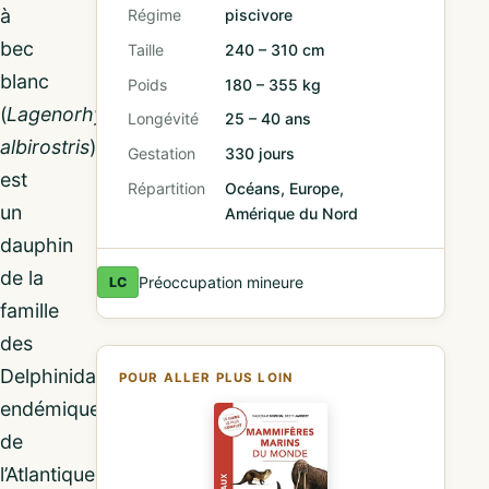
à
Régime
piscivore
bec
Taille
240 – 310 cm
blanc
Poids
180 – 355 kg
(
Lagenorhynchus
Longévité
25 – 40 ans
albirostris
)
Gestation
330 jours
est
Répartition
Océans, Europe,
un
Amérique du Nord
dauphin
de la
Préoccupation mineure
LC
famille
des
Delphinidae,
POUR ALLER PLUS LOIN
endémique
de
l’Atlantique