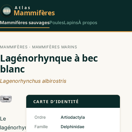
Atlas
Mammifères
Mammifères sauvages
Poules
Lapins
À propos
MAMMIFÈRES
·
MAMMIFÈRES MARINS
Lagénorhynque à bec
blanc
Lagenorhynchus albirostris
CARTE D'IDENTITÉ
Ordre
Artiodactyla
Le
Famille
Delphinidae
lagénorhynque