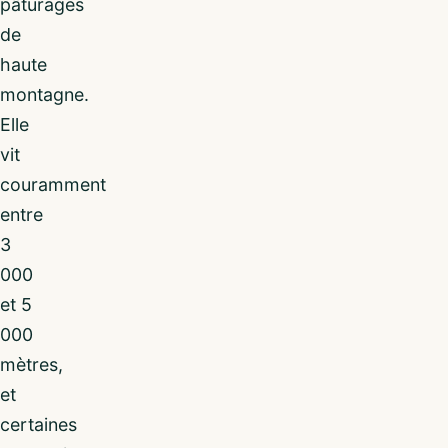
pâturages
de
haute
montagne.
Elle
vit
couramment
entre
3
000
et 5
000
mètres,
et
certaines