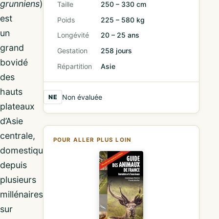
grunniens
)
Taille
250 – 330 cm
est
Poids
225 – 580 kg
un
Longévité
20 – 25 ans
grand
Gestation
258 jours
bovidé
Répartition
Asie
des
hauts
Non évaluée
NE
plateaux
d’Asie
centrale,
POUR ALLER PLUS LOIN
domestiqué
depuis
plusieurs
millénaires
sur