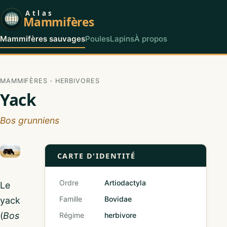
Atlas
Mammifères
Mammifères sauvages
Poules
Lapins
À propos
MAMMIFÈRES
·
HERBIVORES
Yack
Bos grunniens
CARTE D'IDENTITÉ
Ordre
Artiodactyla
Le
Famille
Bovidae
yack
(
Bos
Régime
herbivore