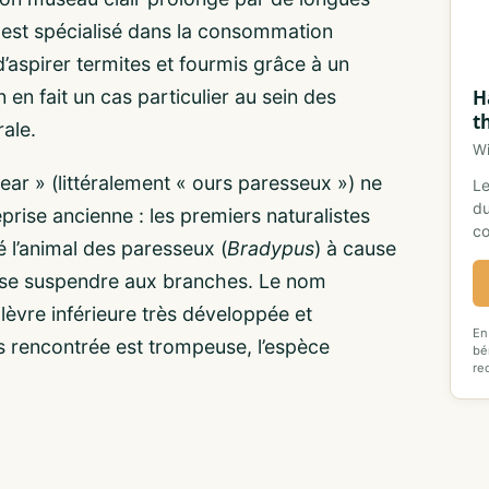
l est spécialisé dans la consommation
aspirer termites et fourmis grâce à un
H
 en fait un cas particulier au sein des
t
ale.
Wi
ear » (littéralement « ours paresseux ») ne
Le
du
rise ancienne : les premiers naturalistes
co
é l’animal des paresseux (
Bradypus
) à cause
e se suspendre aux branches. Le nom
la lèvre inférieure très développée et
En
ois rencontrée est trompeuse, l’espèce
bé
re