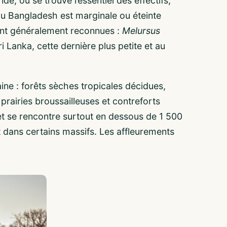
nde, où se trouve l’essentiel des effectifs,
au Bangladesh est marginale ou éteinte
ont généralement reconnues :
Melursus
i Lanka, cette dernière plus petite et au
.
ne : forêts sèches tropicales décidues,
prairies broussailleuses et contreforts
 et se rencontre surtout en dessous de 1 500
t dans certains massifs. Les affleurements