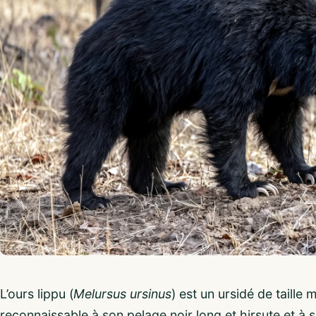
L’ours lippu (
Melursus ursinus
) est un ursidé de taill
reconnaissable à son pelage noir long et hirsute et à