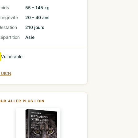
Poids
55 – 145 kg
Longévité
20 – 40 ans
estation
210 jours
épartition
Asie
Vulnérable
e UICN
OUR ALLER PLUS LOIN