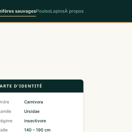
fères sauvages
Poules
Lapins
À propos
ARTE D'IDENTITÉ
Ordre
Carnivora
amille
Ursidae
Régime
insectivore
aille
140 – 190 cm