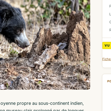
G
R
VU
Fich
P
e moyenne propre au sous-continent indien,
 son museau clair prolongé par de longues