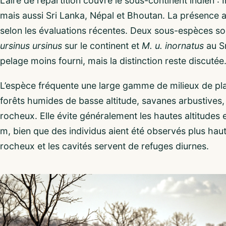
L’aire de répartition couvre le sous-continent indien : I
mais aussi Sri Lanka, Népal et Bhoutan. La présence 
selon les évaluations récentes. Deux sous-espèces s
ursinus ursinus
sur le continent et
M. u. inornatus
au Sr
pelage moins fourni, mais la distinction reste discutée
L’espèce fréquente une large gamme de milieux de plai
forêts humides de basse altitude, savanes arbustives, 
rocheux. Elle évite généralement les hautes altitudes
m, bien que des individus aient été observés plus hau
rocheux et les cavités servent de refuges diurnes.