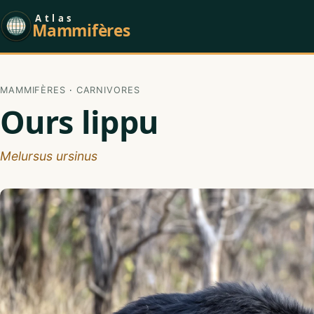
Atlas
Mammifères
MAMMIFÈRES
·
CARNIVORES
Ours lippu
Melursus ursinus