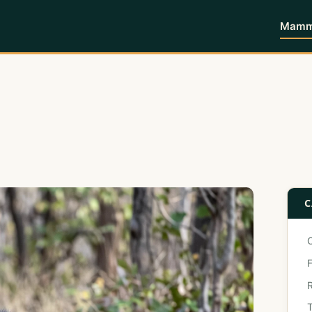
Mammi
C
F
T