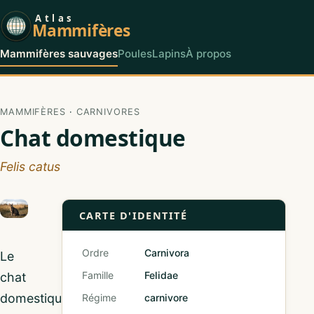
Atlas
Mammifères
Mammifères sauvages
Poules
Lapins
À propos
MAMMIFÈRES
·
CARNIVORES
Chat domestique
Felis catus
CARTE D'IDENTITÉ
Ordre
Carnivora
Le
Famille
Felidae
chat
domestique
Régime
carnivore