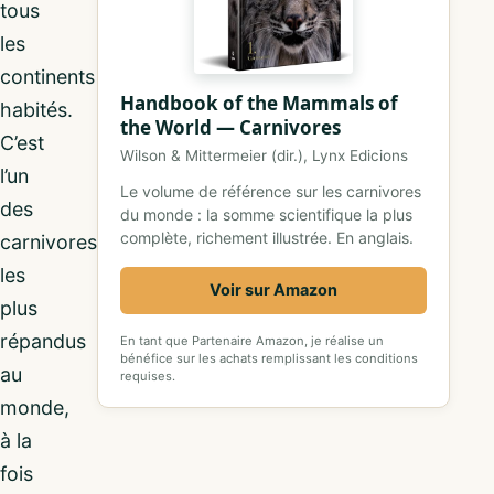
tous
les
continents
Handbook of the Mammals of
habités.
the World — Carnivores
C’est
Wilson & Mittermeier (dir.), Lynx Edicions
l’un
Le volume de référence sur les carnivores
des
du monde : la somme scientifique la plus
complète, richement illustrée. En anglais.
carnivores
les
Voir sur Amazon
plus
répandus
En tant que Partenaire Amazon, je réalise un
bénéfice sur les achats remplissant les conditions
au
requises.
monde,
à la
fois