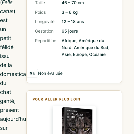
(
Felis
Taille
46 – 70 cm
catus
)
Poids
3 – 6 kg
est
Longévité
12 – 18 ans
un
Gestation
65 jours
petit
Répartition
Afrique, Amérique du
félidé
Nord, Amérique du Sud,
Asie, Europe, Océanie
issu
de la
Non évaluée
domestication
NE
du
chat
POUR ALLER PLUS LOIN
ganté,
présent
aujourd’hui
sur