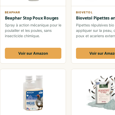
BEAPHAR
BIOVETOL
Beaphar Stop Poux Rouges
Biovetol Pipettes a
Spray à action mécanique pour le
Pipettes répulsives bio
poulailler et les poules, sans
appliquer sur la peau, 
insecticide chimique.
poux et acariens exter
Voir sur Amazon
Voir sur Ama