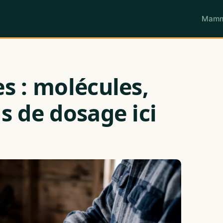
Mamm
s : molécules,
s de dosage ici