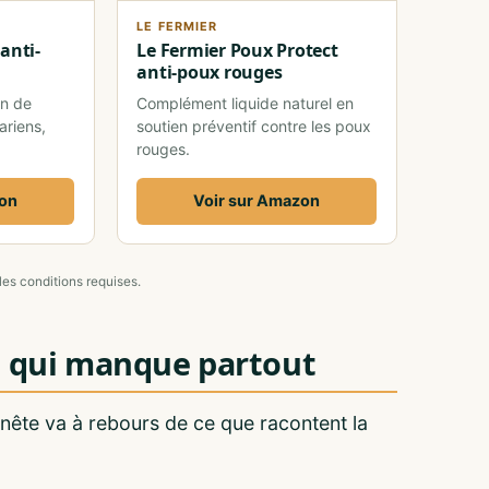
LE FERMIER
anti-
Le Fermier Poux Protect
anti-poux rouges
in de
Complément liquide naturel en
ariens,
soutien préventif contre les poux
rouges.
zon
Voir sur Amazon
les conditions requises.
on qui manque partout
nnête va à rebours de ce que racontent la