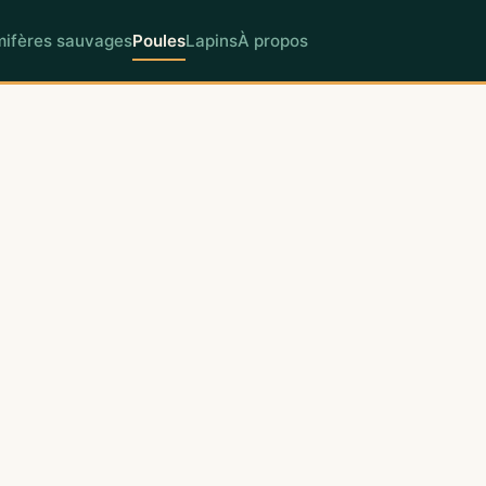
ifères sauvages
Poules
Lapins
À propos