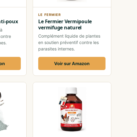
LE FERMIER
nti-poux
Le Fermier Vermipoule
vermifuge naturel
 à
Complément liquide de plantes
contre
en soutien préventif contre les
nes.
parasites internes.
zon
Voir sur Amazon