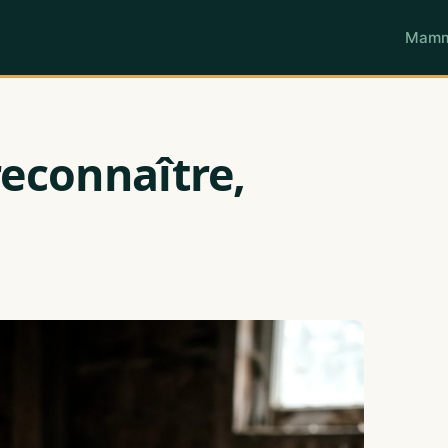
Mamm
reconnaître,