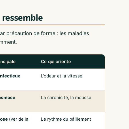
i ressemble
 par précaution de forme : les maladies
remment.
incipale
Ce qui oriente
infectieux
L’odeur et la vitesse
asmose
La chronicité, la mousse
ose
(ver de la
Le rythme du bâillement
)