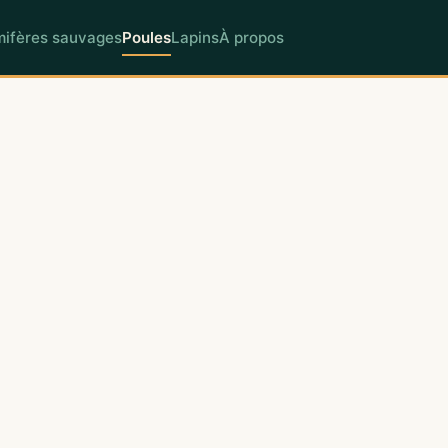
ifères sauvages
Poules
Lapins
À propos