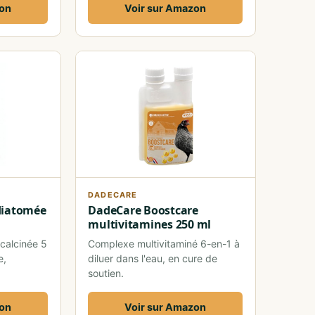
zon
Voir sur Amazon
DADECARE
diatomée
DadeCare Boostcare
multivitamines 250 ml
calcinée 5
Complexe multivitaminé 6-en-1 à
e,
diluer dans l'eau, en cure de
soutien.
zon
Voir sur Amazon