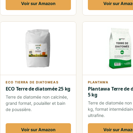
Voir sur Amazon
Voir sur Ama
ECO TIERRA DE DIATOMEAS
PLANTAWA
ECO Terre de diatomée 25 kg
Plantawa Terre de 
5 kg
Terre de diatomée non calcinée,
Terre de diatomée non 
grand format, poulailler et bain
kg, format intermédiair
de poussière.
ultrafine.
Voir sur Amazon
Voir sur Ama