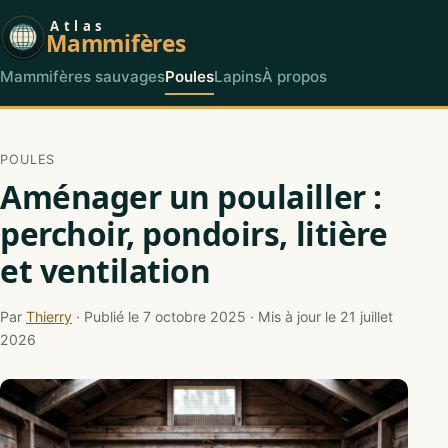
Atlas
Mammifères
Mammifères sauvages
Poules
Lapins
À propos
POULES
Aménager un poulailler :
perchoir, pondoirs, litière
et ventilation
Par
Thierry
· Publié le 7 octobre 2025 · Mis à jour le 21 juillet
2026