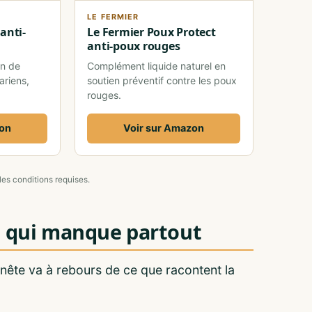
LE FERMIER
anti-
Le Fermier Poux Protect
anti-poux rouges
in de
Complément liquide naturel en
ariens,
soutien préventif contre les poux
rouges.
zon
Voir sur Amazon
les conditions requises.
on qui manque partout
nnête va à rebours de ce que racontent la