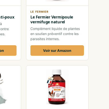
LE FERMIER
nti-poux
Le Fermier Vermipoule
vermifuge naturel
 à
Complément liquide de plantes
contre
en soutien préventif contre les
nes.
parasites internes.
zon
Voir sur Amazon