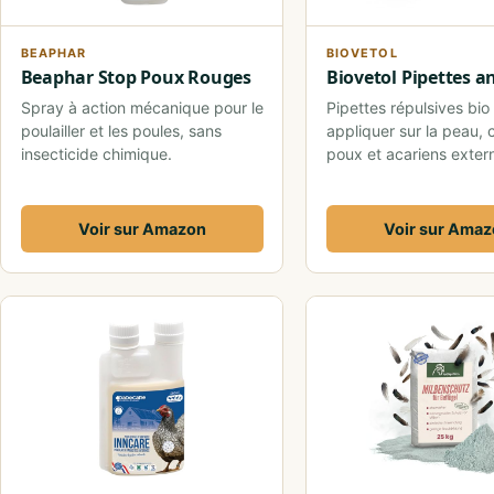
BEAPHAR
BIOVETOL
Beaphar Stop Poux Rouges
Biovetol Pipettes a
Spray à action mécanique pour le
Pipettes répulsives bio
poulailler et les poules, sans
appliquer sur la peau, 
insecticide chimique.
poux et acariens exter
Voir sur Amazon
Voir sur Ama