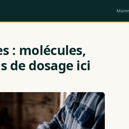
Mamm
s : molécules,
s de dosage ici