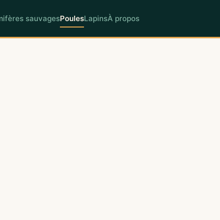
ifères sauvages
Poules
Lapins
À propos